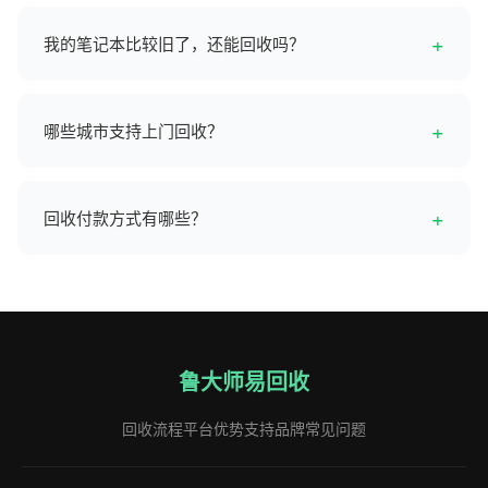
回收价格基于品牌型号、硬件配置（CPU/内存/硬盘/显
卡）、外观成色、功能正常性以及当前市场行情综合评估。
+
我的笔记本比较旧了，还能回收吗？
鲁大师依托强大的硬件数据库和实时市场数据，给你精准透
明的回收价。
可以！我们支持2010年以后的大部分笔记本回收。即使是老
旧型号，只要能正常开机、有一定使用价值，我们都会给出
+
哪些城市支持上门回收？
合理报价。
目前已覆盖全国200+城市，包括北京、上海、广州、深圳、
成都、杭州、南京、武汉、西安、重庆等一二三线城市。
+
回收付款方式有哪些？
支持支付宝、微信、银行卡转账等多种方式，当场检测完成
后即时打款，交易完成即可到账。
鲁大师易回收
回收流程
平台优势
支持品牌
常见问题